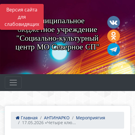
Версия сайта
для
Муниципальное
слабовидящих
бюджетное учреждение
"Социально-культурный
центр МО Северное СП"
Главная
АНТИНАРКО
Мероприятия
17.05.2026 «Четыре клю...