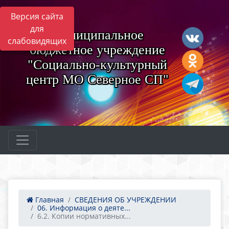
Версия сайта
для
Муниципальное
слабовидящих
бюджетное учреждение
"Социально-культурный
центр МО Северное СП"
Главная
СВЕДЕНИЯ ОБ УЧРЕЖДЕНИИ
06. Информация о деяте...
6.2. Копии нормативных...